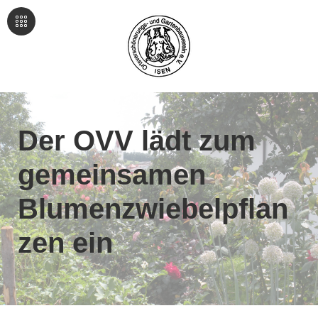
Der OVV lädt zum
gemeinsamen
Blumenzwiebelpflan
zen ein