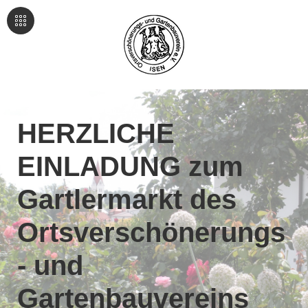
HERZLICHE
EINLADUNG zum
Gartlermarkt des
Ortsverschönerungs
- und
Gartenbauvereins