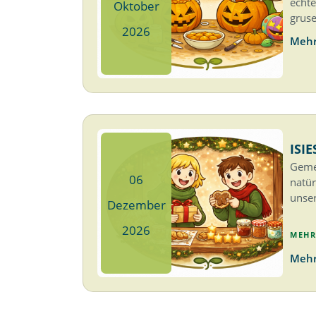
echte
Oktober
gruse
2026
Mehr
ISI
Gemei
06
natür
unser
Dezember
2026
MEHR
Mehr