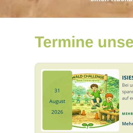
Termine uns
ISIE
Bei 
31
span
auf e
August
2026
MEHR
Mehr