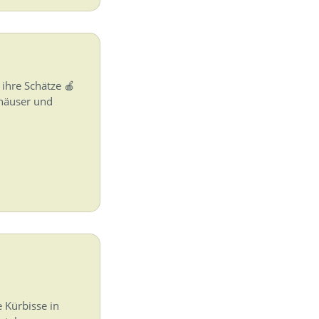
 ihre Schätze 🍎
lhäuser und
 Kürbisse in