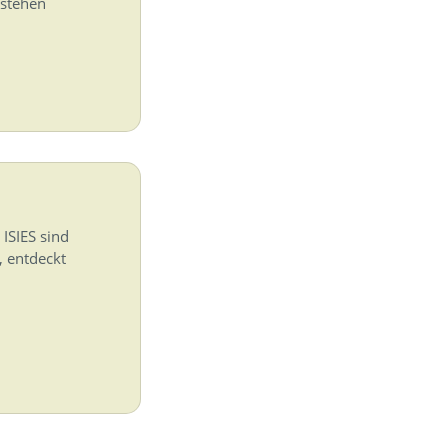
tstehen
ISIES sind
, entdeckt