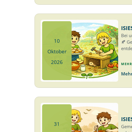
ISIE
Bei u
10
🍂 Ge
entde
Oktober
2026
MEHR
Mehr
ISIE
31
Gemei