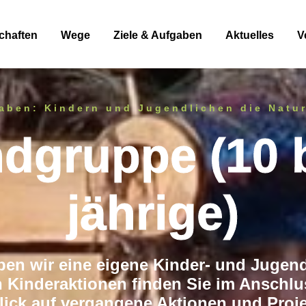
chaften
Wege
Ziele & Aufgaben
Aktuelles
V
aben: Kindern und Jugendlichen die Natu
dgruppe (10 b
jährige)
aben wir eine eigene Kinder- und Jugen
n Kinderaktionen finden Sie im Anschl
lick auf vergangene Aktionen und Proj