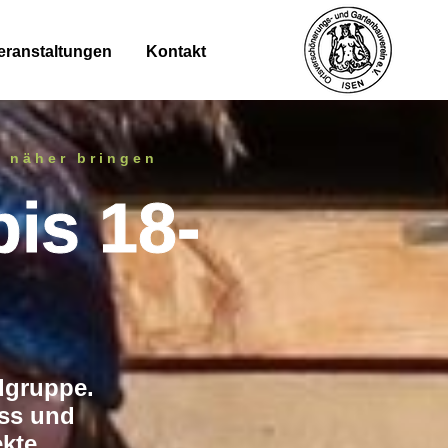
eranstaltungen
Kontakt
r näher bringen
is 18-
dgruppe.
uss und
ekte