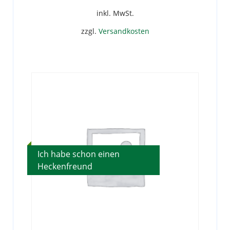
inkl. MwSt.
zzgl.
Versandkosten
Dieses
Produkt
weist
mehrere
Varianten
auf.
Die
Optionen
können
Ich habe schon einen
auf
Heckenfreund
der
Produktseite
gewählt
werden