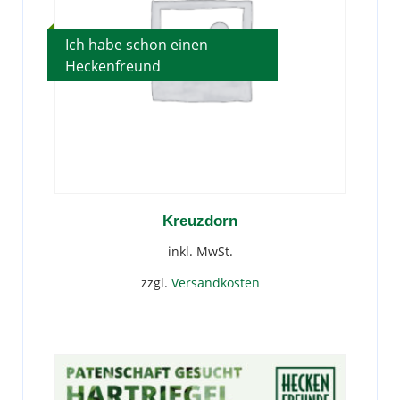
Optionen
können
Ich habe schon einen
auf
Heckenfreund
der
Produktseite
gewählt
werden
Kreuzdorn
inkl. MwSt.
zzgl.
Versandkosten
Dieses
Produkt
weist
mehrere
Varianten