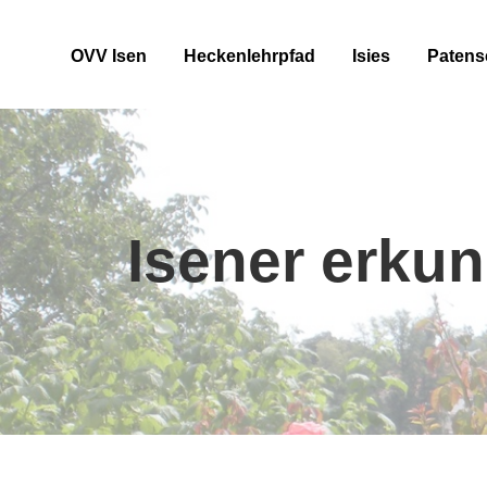
OVV Isen
Heckenlehrpfad
Isies
Patens
Isener erku