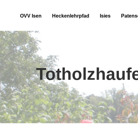
OVV Isen
Heckenlehrpfad
Isies
Patens
Totholzhauf