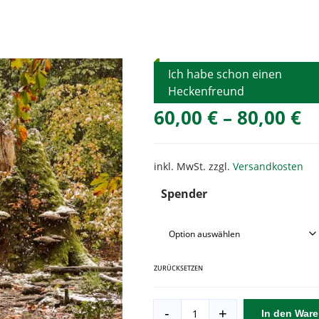
Ich habe schon einen
Heckenfreund
60,00
€
–
80,00
€
inkl. MwSt.
zzgl.
Versandkosten
Spender
ZURÜCKSETZEN
Totholzhaufen
-
+
In den War