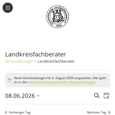
Landkreisfachberater
Veranstaltungen
Landkreisfachberater
Veranstaltungen
Keine Veranstaltungen für 6. August 2026 vorgesehen. Hier geht
Hinweis
es zu den
nächsten bevorstehenden Veranstaltungen
.
für
6.
08.06.2026
Veran
Ve
Suche
Tag
An
Datum
August
Such
wählen.
Na
Vorheriger Tag
Nächster Tag