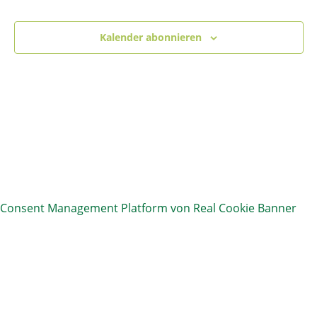
2026
und
Ansic
Kalender abonnieren
Navig
Consent Management Platform von Real Cookie Banner