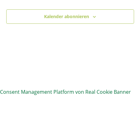
2025
und
Ansic
Kalender abonnieren
Navig
Consent Management Platform von Real Cookie Banner