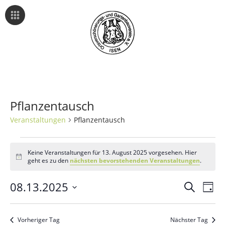
Pflanzentausch
Veranstaltungen
Pflanzentausch
Veranstaltungen
Keine Veranstaltungen für 13. August 2025 vorgesehen. Hier
Hinweis
geht es zu den
nächsten bevorstehenden Veranstaltungen
.
für
13.
08.13.2025
Veran
Ve
Suche
Tag
An
Datum
August
Such
wählen.
Na
Vorheriger Tag
Nächster Tag