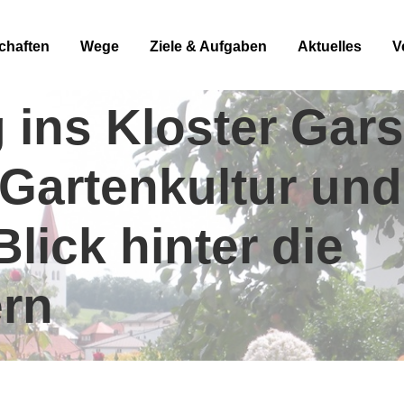
chaften
Wege
Ziele & Aufgaben
Aktuelles
V
ins Kloster Gars
Gartenkultur und
lick hinter die
rn